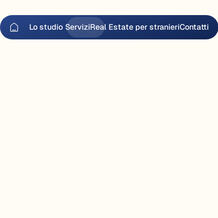
Lo studio
Servizi
Real Estate per stranieri
Contatti
Lo studio
Servizi
Real Estate per stranieri
Contatti
t
o
c
h
i
a
r
o
m
p
r
e
s
a
.