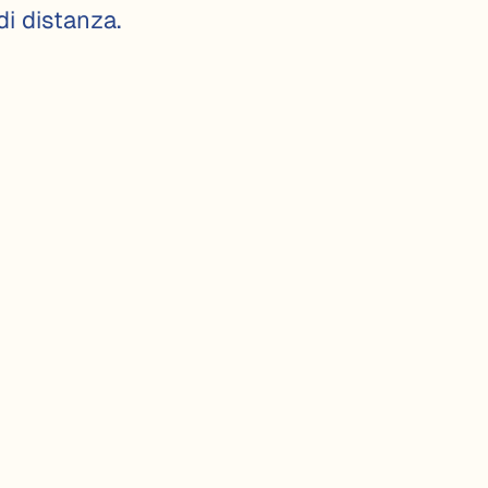
di distanza.
ME TI POSSIAMO 