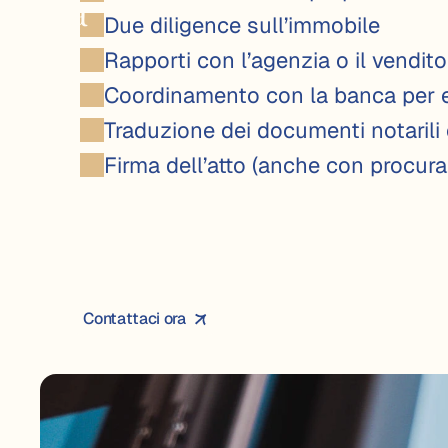
a
Due diligence sull’immobile
l
Rapporti con l’agenzia o il vendito
Coordinamento con la banca per 
i
Traduzione dei documenti notarili 
Firma dell’atto (anche con procura
a
?
Contattaci ora
Contattaci ora