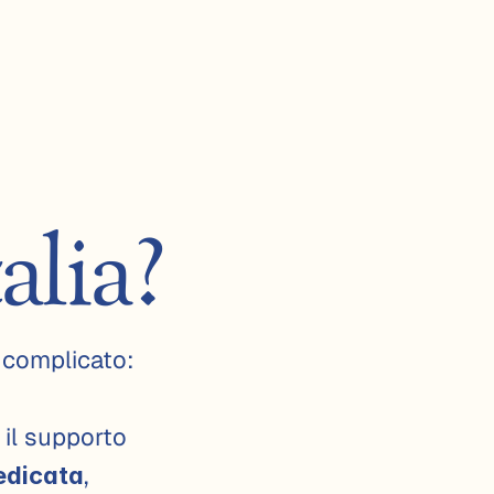
alia?
 complicato: 
il supporto 
, 
edicata