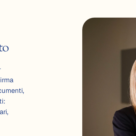
to 
i
firma
cumenti,
ti:
ri,