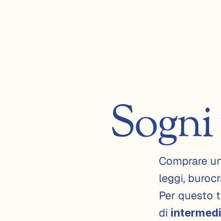
V
u
o
i 
Sogni 
c
o
Comprare un 
m
leggi, burocr
Per questo t
p
di 
intermedia