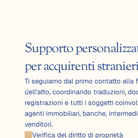
c
a
s
Supporto personalizza
a 
per acquirenti stranier
i
Ti seguiamo dal primo contatto alla 
n 
dell’atto, coordinando traduzioni, do
I
registrazioni e tutti i soggetti coinvol
agenti immobiliari, banche, intermedia
t
venditori.
Verifica del diritto di proprietà