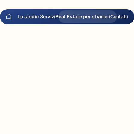
Lo studio
Servizi
Real Estate per stranieri
Contatti
Lo studio
Servizi
Real Estate per stranieri
Contatti
c
a
s
a
i
n
I
t
a
l
i
a
.